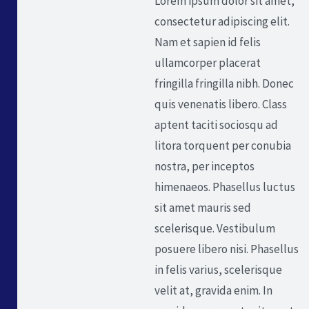
Lorem ipsum dolor sit amet,
consectetur adipiscing elit.
Nam et sapien id felis
ullamcorper placerat
fringilla fringilla nibh. Donec
quis venenatis libero. Class
aptent taciti sociosqu ad
litora torquent per conubia
nostra, per inceptos
himenaeos. Phasellus luctus
sit amet mauris sed
scelerisque. Vestibulum
posuere libero nisi. Phasellus
in felis varius, scelerisque
velit at, gravida enim. In